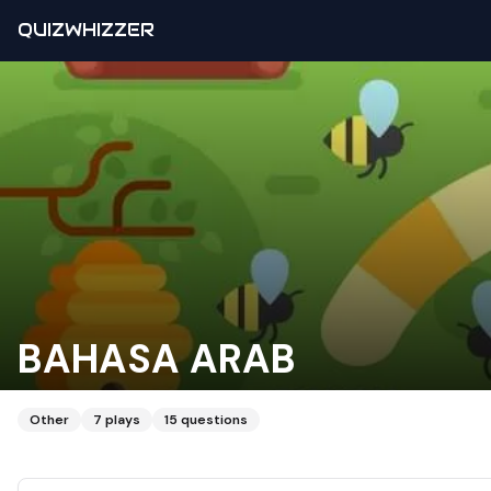
QUIZWHIZZER
BAHASA ARAB
Other
7
plays
15
questions