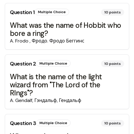
Question
1
Multiple Choice
10
points
What was the name of Hobbit who
bore a ring?
A
.
Frodo , Фродо. Фродо Беггинс
Question
2
Multiple Choice
10
points
What is the name of the light
wizard from "The Lord of the
RIngs"?
A
.
Gendalf, Гэндальф, Гендальф
Question
3
Multiple Choice
10
points