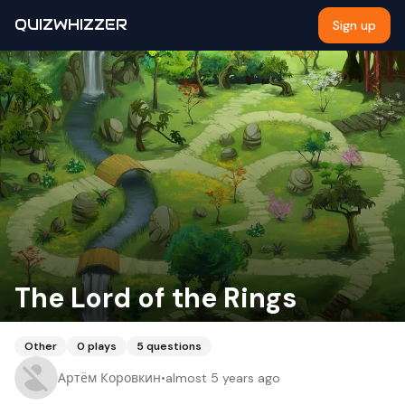
QUIZWHIZZER
Sign up
The Lord of the Rings
Other
0
plays
5
questions
Артём Коровкин
•
almost 5 years ago