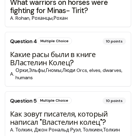
What warriors on horses were
fighting for Minas- Tirit?
A
.
Rohan, Роханцы,Рохан
Question
4
Multiple Choice
10
points
Какие расы были в книге
ВЛастелин Колец?
Орки,Эльфы,Гномы,Люди Orcs, elves, dwarves,
A
.
humans
Question
5
Multiple Choice
10
points
Как зовут писателя, который
написал "Властелин колец"?
A
.
Толкин, Джон Рональд Руэл, Толкиен,Толкин