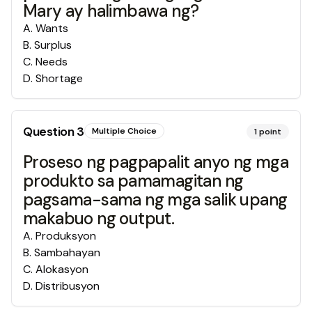
Mary ay halimbawa ng?
A
.
Wants
B
.
Surplus
C
.
Needs
D
.
Shortage
Question
3
Multiple Choice
1
point
Proseso ng pagpapalit anyo ng mga
produkto sa pamamagitan ng
pagsama-sama ng mga salik upang
makabuo ng output.
A
.
Produksyon
B
.
Sambahayan
C
.
Alokasyon
D
.
Distribusyon