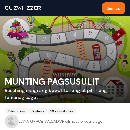
QUIZWHIZZER
Sign up
MUNTING PAGSUSULIT
Basahing maigi ang bawat tanong at piliin ang
tamanag sagot.
Education
5
plays
10
questions
DANA GRACE SALVADOR
•
almost 5 years ago