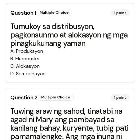
Question
1
Multiple Choice
1
point
Tumukoy sa distribusyon,
pagkonsunmo at alokasyon ng mga
pinagkukunang yaman
A
.
Produksyon
B
.
Ekonomiks
C
.
Alokasyon
D
.
Sambahayan
Question
2
Multiple Choice
1
point
Tuwing araw ng sahod, tinatabi na
agad ni Mary ang pambayad sa
kanilang bahay, kuryente, tubig pati
pamamalengke. Ang mga inuna ni