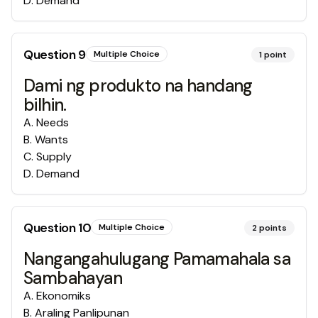
D
.
Demand
Question
9
Multiple Choice
1
point
Dami ng produkto na handang
bilhin.
A
.
Needs
B
.
Wants
C
.
Supply
D
.
Demand
Question
10
Multiple Choice
2
points
Nangangahulugang Pamamahala sa
Sambahayan
A
.
Ekonomiks
B
.
Araling Panlipunan