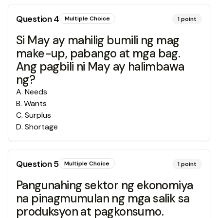
Question
4
Multiple Choice
1
point
Si May ay mahilig bumili ng mag
make-up, pabango at mga bag.
Ang pagbili ni May ay halimbawa
ng?
A
.
Needs
B
.
Wants
C
.
Surplus
D
.
Shortage
Question
5
Multiple Choice
1
point
Pangunahing sektor ng ekonomiya
na pinagmumulan ng mga salik sa
produksyon at pagkonsumo.