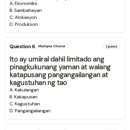
A
.
Ekonomiks
B
.
Sambahayan
C
.
Alokasyon
D
.
Produkson
Question
6
Multiple Choice
1
point
Ito ay umiiral dahil limitado ang
pinagkukunang yaman at walang
katapusang pangangailangan at
kagustuhan ng tao
A
.
Kakulangan
B
.
Kakapusan
C
.
Kagustuhan
D
.
Pangangailangan