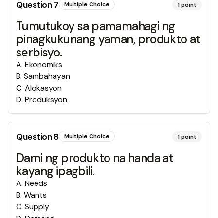
Question
7
Multiple Choice
1
point
Tumutukoy sa pamamahagi ng
pinagkukunang yaman, produkto at
serbisyo.
A
.
Ekonomiks
B
.
Sambahayan
C
.
Alokasyon
D
.
Produksyon
Question
8
Multiple Choice
1
point
Dami ng produkto na handa at
kayang ipagbili.
A
.
Needs
B
.
Wants
C
.
Supply