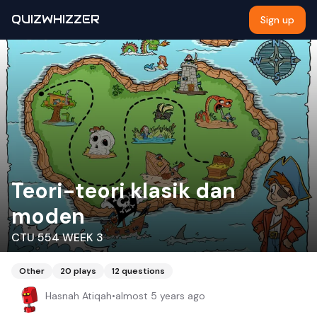
QUIZWHIZZER
Sign up
Teori-teori klasik dan
moden
CTU 554 WEEK 3
Other
20
plays
12
questions
Hasnah Atiqah
•
almost 5 years ago