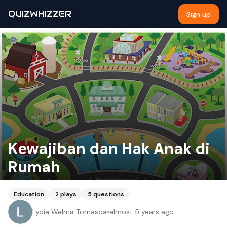
QUIZWHIZZER
Sign up
Kewajiban dan Hak Anak di
Rumah
Education
2
plays
5
questions
Lydia Welma Tomasoa
•
almost 5 years ago