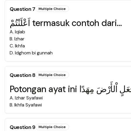
Question
7
Multiple Choice
اَعْلَنْتُمْ termasuk contoh dari…
A
.
Iqlab
B
.
Izhar
C
.
Ikhfa
D
.
Idghom bi gunnah
Question
8
Multiple Choice
A
.
Izhar Syafawi
B
.
Ikhfa Syafawi
Question
9
Multiple Choice