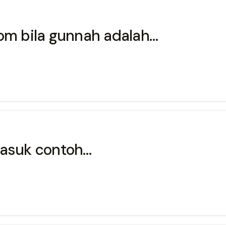
gom bila gunnah adalah…
t ini مَنْ بَخَلَ termasuk contoh…