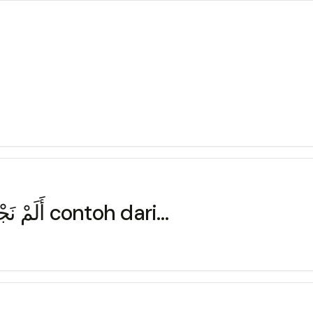
Potongan ayat ini أَلَمْ نَجْعَلٍ اْلأَرْضَ مِهَدًا contoh dari…