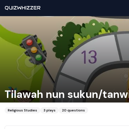
QUIZWHIZZER
Tilawah nun sukun/tanw
Religious Studies
3
plays
20
questions