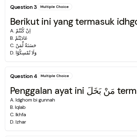
Question
3
Multiple Choice
Berikut ini yang termasuk idh
A
.
اِنْ كُنْتُمْ
B
.
عَادَيْتُمْ
C
.
حَسَنَةٌ لِّمَنْ
D
.
وَلَا تُمْسِكُوْا
Question
4
Multiple Choice
Penggalan aya
A
.
Idghom bi gunnah
B
.
Iqlab
C
.
Ikhfa
D
.
Izhar