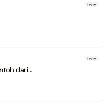
1
point
1
point
an dal (د)merupakan contoh dari…