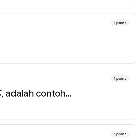
1
point
1
point
Mim sukun bertemu dengan ya (ي) seperti pada ayat ini كَأَنْهُمْ يَوْمَ, adalah contoh…
1
point