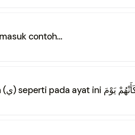
ayat ini دَخَلْتُمْ بِهِنَّ termasuk contoh…