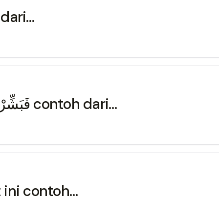
ontoh dari…
Penggalan ayat ini فَبَشِّرْهُم بِعَذَابٍ أَلِيمٍ contoh dari…
erikut ini contoh…