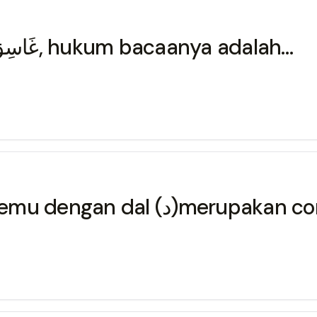
Potongan ayat berikut غَاسِقٍ إِذَا وَقَبَ, hukum bacaanya adalah…
2. وَ مِنْ دُوْنِهِمَا, nun sukun نْ bertemu deng