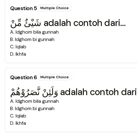
Question
5
Multiple Choice
شَيْئٌ مِّنْ adalah contoh dari…
A
.
Idghom bila gunnah
B
.
Idghom bi gunnah
C
.
Iqlab
D
.
Ikhfa
Question
6
Multiple Choice
وَلَئِنْ نَّصَرُوْهُمْ adalah contoh da
A
.
Idghom bila gunnah
B
.
Idghom bi gunnah
C
.
Iqlab
D
.
Ikhfa