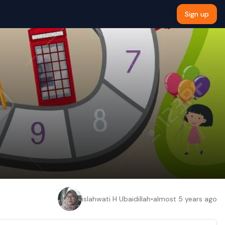
Sign up
islahwati H Ubaidillah
•
almost 5 years ago