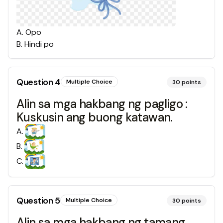
A
.
Opo
B
.
Hindi po
Question
4
Multiple Choice
30
points
Alin sa mga hakbang ng pagligo :
Kuskusin ang buong katawan.
A
.
B
.
C
.
Question
5
Multiple Choice
30
points
Alin sa mga hakbang ng tamang