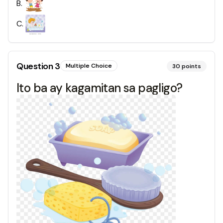
B
.
C
.
Question
3
Multiple Choice
30
points
Ito ba ay kagamitan sa pagligo?