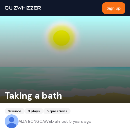
QUIZWHIZZER
Sign up
Taking a bath
Science
3
plays
5
questions
AIZA BONGCAWEL
•
almost 5 years ago