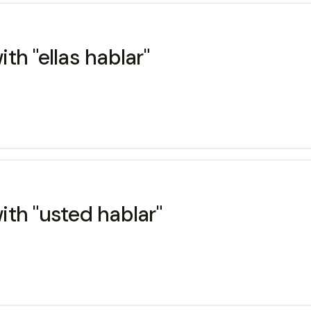
th "ellas hablar"
th "usted hablar"