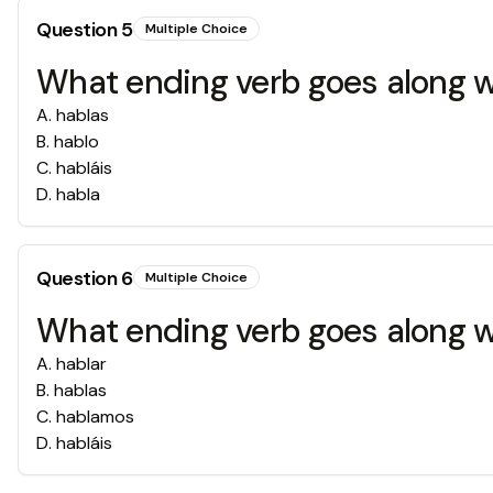
Question
5
Multiple Choice
What ending verb goes along wit
A
.
hablas
B
.
hablo
C
.
habláis
D
.
habla
Question
6
Multiple Choice
What ending verb goes along wi
A
.
hablar
B
.
hablas
C
.
hablamos
D
.
habláis