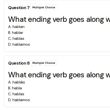
Question
7
Multiple Choice
What ending verb goes along w
A
.
hablan
B
.
hablar
C
.
hablas
D
.
hablamos
Question
8
Multiple Choice
What ending verb goes along wi
A
.
habláis
B
.
habla
C
.
hablas
D
.
hablamos