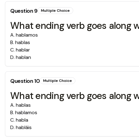
Question
9
Multiple Choice
What ending verb goes along wi
A
.
hablamos
B
.
hablas
C
.
hablar
D
.
hablan
Question
10
Multiple Choice
What ending verb goes along wi
A
.
hablas
B
.
hablamos
C
.
habla
D
.
habláis