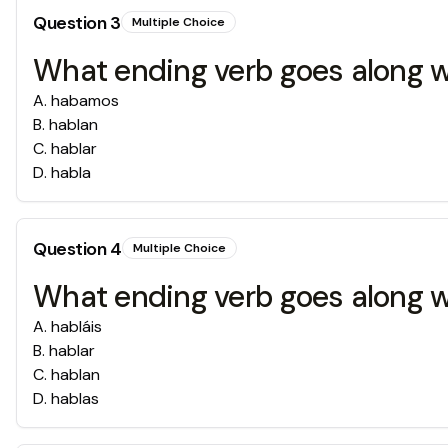
Question
3
Multiple Choice
What ending verb goes along wi
A
.
habamos
B
.
hablan
C
.
hablar
D
.
habla
Question
4
Multiple Choice
What ending verb goes along wi
A
.
habláis
B
.
hablar
C
.
hablan
D
.
hablas