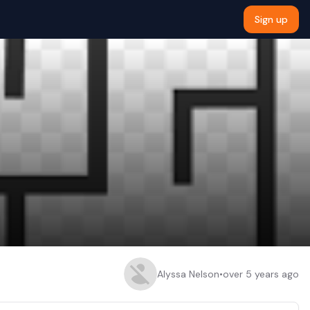
Sign up
Alyssa Nelson
•
over 5 years ago