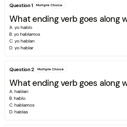
Question
1
Multiple Choice
What ending verb goes along wi
A
.
yo hablo
B
.
yo hablamos
C
.
yo hablan
D
.
yo hablar
Question
2
Multiple Choice
What ending verb goes along wi
A
.
hablan
B
.
hablo
C
.
hablamos
D
.
hablas