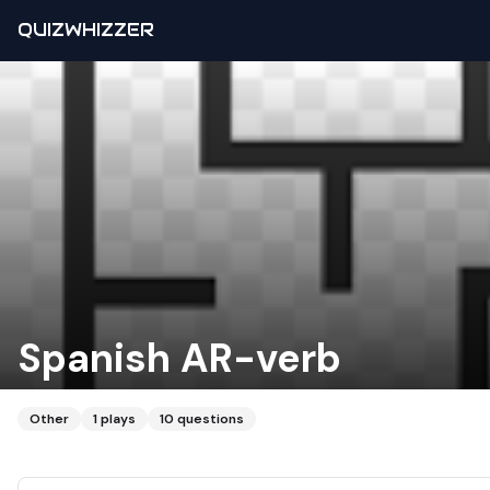
QUIZWHIZZER
Spanish AR-verb
Other
1
plays
10
questions