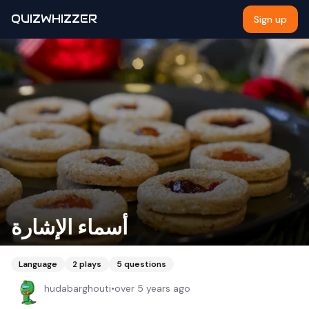
QUIZWHIZZER
Sign up
أسماء الإشارة
Language
2
plays
5
questions
hudabarghouti
•
over 5 years ago