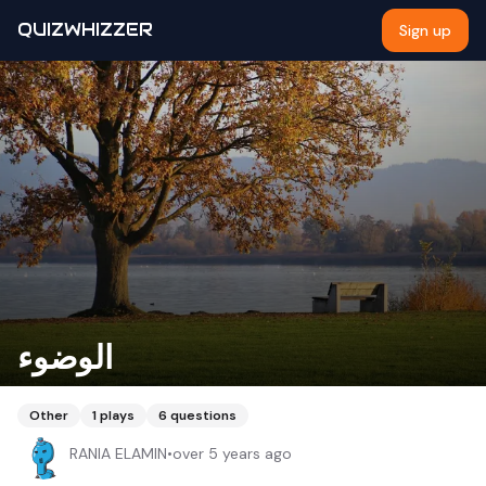
QUIZWHIZZER
Sign up
الوضوء
Other
1
plays
6
questions
RANIA ELAMIN
•
over 5 years ago