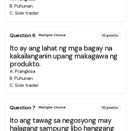
B
.
Puhunan
C
.
Sole trader
Question
6
Multiple Choice
10
points
Ito ay ang lahat ng mga bagay na
kakailanganin upang makagawa ng
produkto.
A
.
Prangkisa
B
.
Puhunan
C
.
Sole trader
Question
7
Multiple Choice
10
points
Ito ang tawag sa negosyong may
halagang sampung libo hanggang