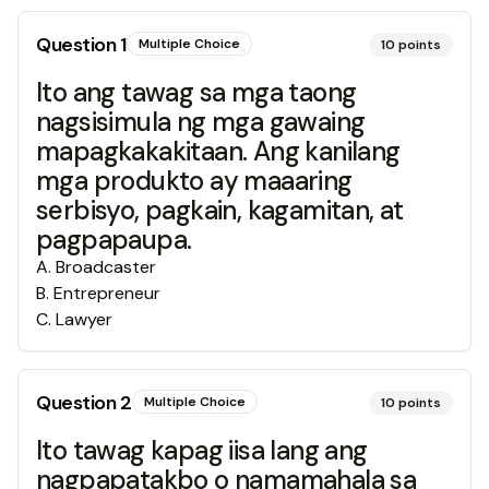
Question
1
Multiple Choice
10
points
Ito ang tawag sa mga taong
nagsisimula ng mga gawaing
mapagkakakitaan. Ang kanilang
mga produkto ay maaaring
serbisyo, pagkain, kagamitan, at
pagpapaupa.
A
.
Broadcaster
B
.
Entrepreneur
C
.
Lawyer
Question
2
Multiple Choice
10
points
Ito tawag kapag iisa lang ang
nagpapatakbo o namamahala sa