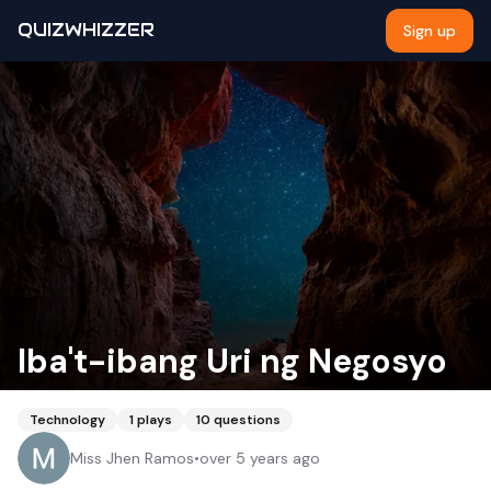
QUIZWHIZZER
Sign up
Iba't-ibang Uri ng Negosyo
Technology
1
plays
10
questions
Miss Jhen Ramos
•
over 5 years ago