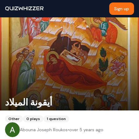
QUIZWHIZZER
Sign up
أيقونة الميلاد
Other
0
plays
1
question
Abouna Joseph Roukos
•
over 5 years ago