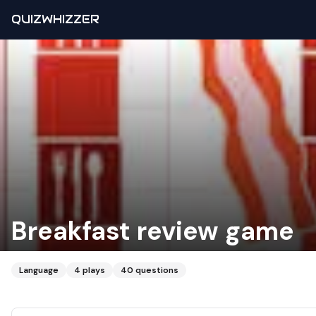
QUIZWHIZZER
Breakfast review game
Language
4
plays
40
questions