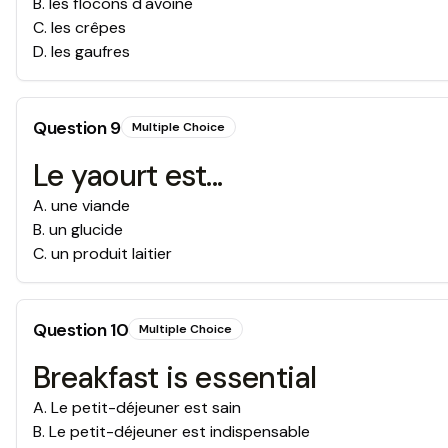
B
.
les flocons d'avoine
C
.
les crêpes
D
.
les gaufres
Question
9
Multiple Choice
Le yaourt est...
A
.
une viande
B
.
un glucide
C
.
un produit laitier
Question
10
Multiple Choice
Breakfast is essential
A
.
Le petit-déjeuner est sain
B
.
Le petit-déjeuner est indispensable