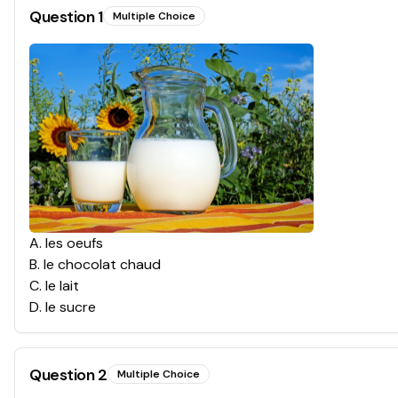
Question
1
Multiple Choice
A
.
les oeufs
B
.
le chocolat chaud
C
.
le lait
D
.
le sucre
Question
2
Multiple Choice