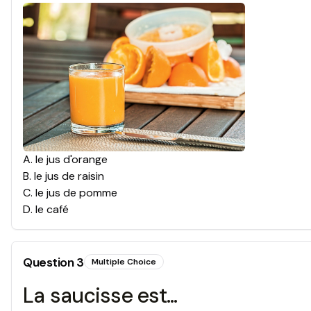
A
.
le jus d'orange
B
.
le jus de raisin
C
.
le jus de pomme
D
.
le café
Question
3
Multiple Choice
La saucisse est...