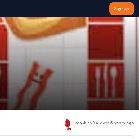
Sign up
mashley84
•
over 5 years ago