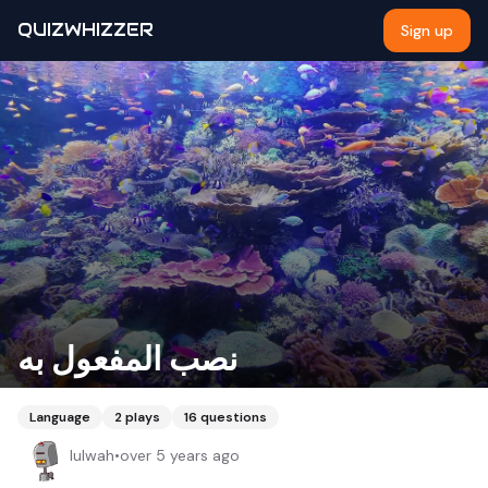
QUIZWHIZZER
Sign up
نصب المفعول به
Language
2
plays
16
questions
lulwah
•
over 5 years ago