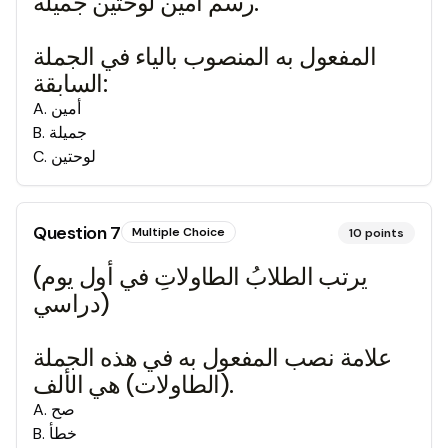
رسم أمين لوحتين جميلة.
المفعول به المنصوب بالياء في الجملة
السابقة:
أمين
.
A
جميلة
.
B
لوحتين
.
C
Question
7
Multiple Choice
10
points
(يرتب الطلابُ الطاولاتِ في أول يوم
دراسي)
علامة نصب المفعول به في هذه الجملة
(الطاولات) هي الألف.
صح
.
A
خطأ
.
B