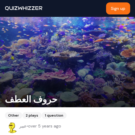
QUIZWHIZZER
Sign up
حروف العطف
Other
2
plays
1
question
عبير
•
over 5 years ago