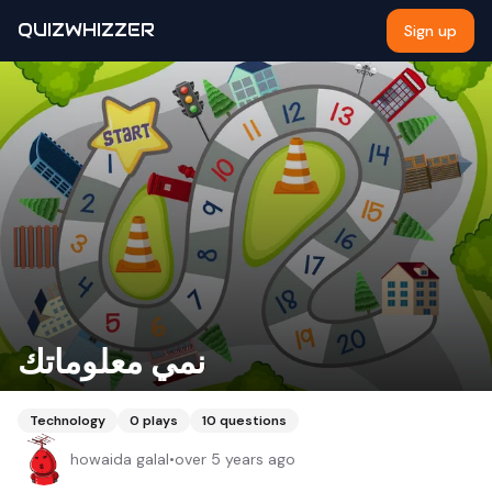
QUIZWHIZZER
Sign up
نمي معلوماتك
Technology
0
plays
10
questions
howaida galal
•
over 5 years ago