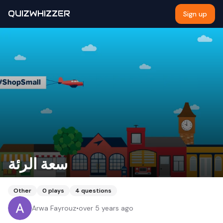
QUIZWHIZZER
Sign up
سعة الرئة
Other
0
plays
4
questions
Arwa Fayrouz
•
over 5 years ago