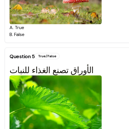
A
.
True
B
.
False
Question
5
True/False
الأوراق تصنع الغذاء للنبات