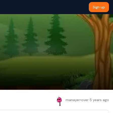
Sign up
manayer
•
over 5 years ago