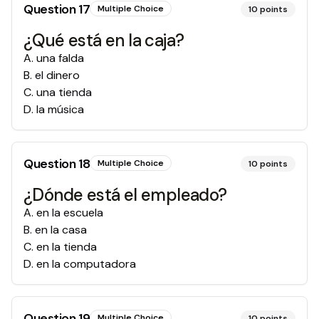
Question
17
Multiple Choice
10
points
¿Qué está en la caja?
A
.
una falda
B
.
el dinero
C
.
una tienda
D
.
la música
Question
18
Multiple Choice
10
points
¿Dónde está el empleado?
A
.
en la escuela
B
.
en la casa
C
.
en la tienda
D
.
en la computadora
Question
19
Multiple Choice
10
points