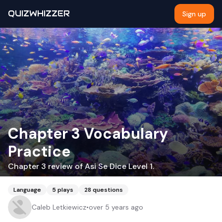
QUIZWHIZZER
Sign up
Chapter 3 Vocabulary
Practice
Chapter 3 review of Asi Se Dice Level 1.
Language
5
plays
28
questions
Caleb Letkiewicz
•
over 5 years ago