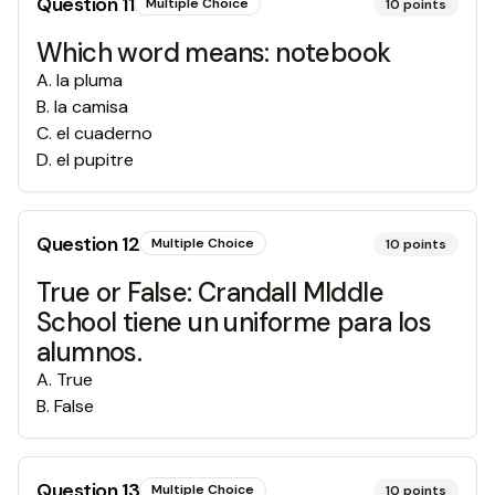
Question
11
Multiple Choice
10
points
Which word means: notebook
A
.
la pluma
B
.
la camisa
C
.
el cuaderno
D
.
el pupitre
Question
12
Multiple Choice
10
points
True or False: Crandall MIddle
School tiene un uniforme para los
alumnos.
A
.
True
B
.
False
Question
13
Multiple Choice
10
points