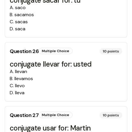
conjugate sacar for: tú
A
.
saco
B
.
sacamos
C
.
sacas
D
.
saca
Question
26
Multiple Choice
10
points
conjugate llevar for: usted
A
.
llevan
B
.
llevamos
C
.
llevo
D
.
lleva
Question
27
Multiple Choice
10
points
conjugate usar for: Martin