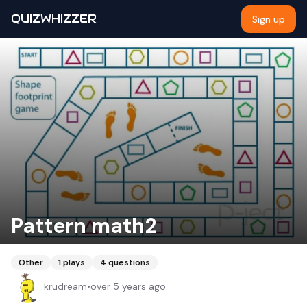
QUIZWHIZZER
Sign up
Pattern math2
Other
1
plays
4
questions
krudream
•
over 5 years ago