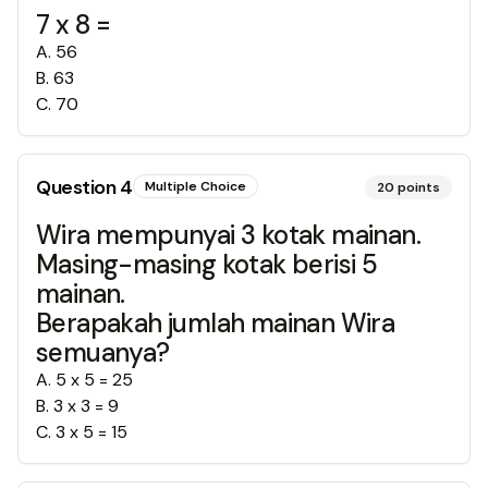
7 x 8 =
A
.
56
B
.
63
C
.
70
Question
4
Multiple Choice
20
points
Wira mempunyai 3 kotak mainan.
Masing-masing kotak berisi 5
mainan.
Berapakah jumlah mainan Wira
semuanya?
A
.
5 x 5 = 25
B
.
3 x 3 = 9
C
.
3 x 5 = 15