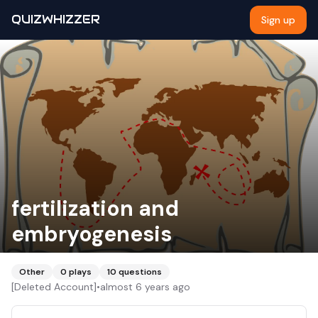
QUIZWHIZZER
Sign up
fertilization and
embryogenesis
Other
0
plays
10
questions
[Deleted Account]
•
almost 6 years ago