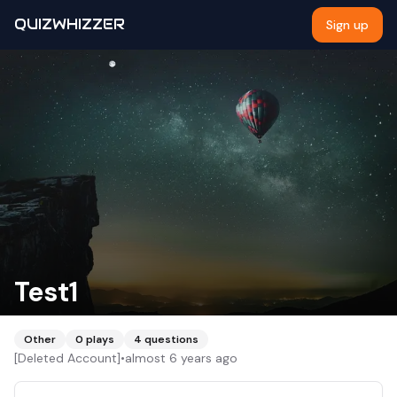
QUIZWHIZZER
Sign up
Test1
Other
0
plays
4
questions
[Deleted Account]
•
almost 6 years ago