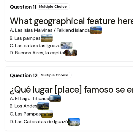
Question
11
Multiple Choice
What geographical feature here 
A
.
Las Islas Malvinas / Falkland Islands
B
.
Las pampas
C
.
Las cataratas Iguazu
D
.
Buenos Aires, la capital
Question
12
Multiple Choice
¿Qué lugar [place] famoso se e
A
.
El Lago Titicaca
B
.
Los Andes
C
.
Las Pampas
D
.
Las Cataratas de Iguazú