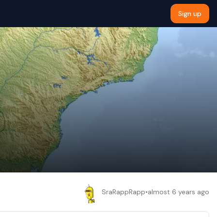
Sign up
SraRappRapp
•
almost 6 years ago