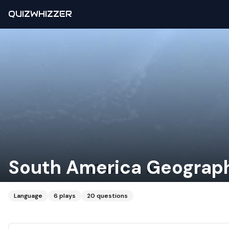
QUIZWHIZZER
South America Geograph
Language
6
plays
20
questions