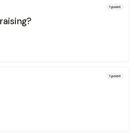
1
point
raising?
1
point