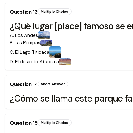
Question
13
Multiple Choice
¿Qué lugar [place] famoso se e
A
.
Los Andes
B
.
Las Pampas
C
.
El Lago Titicaca
D
.
El desierto Atacama
Question
14
Short Answer
¿Cómo se llama este parque f
Question
15
Multiple Choice